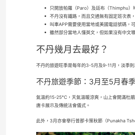
只開放帕羅（Paro）及廷布（Thimph
不丹沒有鐵路，而且交通無有固定班次表
叫車APP需要使用當地或美國電話號碼，
雖然部分當地人懂英文，但如果沒有中文
不丹幾月去最好？
不丹的旅遊旺季是每年的3-5月及9-11月，淡季
不丹旅遊季節：3月至5月春
氣溫約15-25°C，天氣溫暖涼爽，山上會開滿杜鵑花
唐卡展示及傳統法會儀式。
此外，3月亦會舉行普那卡策秋節（Punakha 