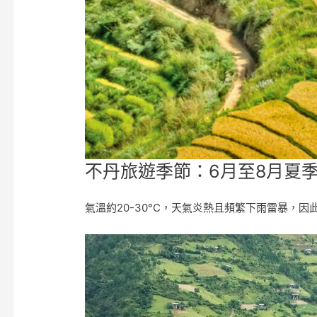
不丹旅遊季節：6月至8月夏
氣溫約20-30°C，天氣炎熱且頻繁下雨雷暴