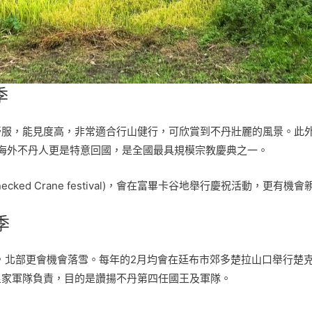
季
服，能見度高，非常適合行山健行，可欣賞到不丹壯麗的風景。此外，還可參加
），不少海外不丹人更是特意回國，是全國最具規模宗教慶典之一。
-necked Crane festival)，會在富畢卡谷地舉行慶祝活動，
季
北部更會機會落雪。每年的2月均會在廷布市郊多楚拉山口舉行楚克旺耶戒楚節
皇家軍隊負責，目的是讚揚不丹第四任國王及軍隊。