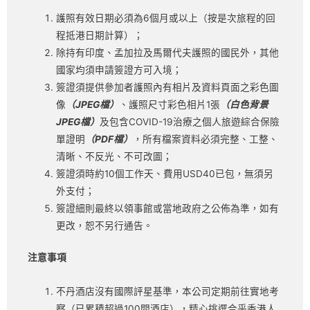
護照有效日期必須為6個月或以上（按是次旅程的回
程抵港日期計算）；
除持有印度、孟加拉及馬爾代夫護照的國民外，其他
國家均須申請簽證方可入境；
簽證須提供參加者護照內有相片及資料頁面之彩色圖
像
（
JPEG檔）
、護照尺寸彩色相片1張
（白色背景
JPEG檔）
及包含COVID-19治療之個人旅遊綜合保險
單證明
（
PDF檔）
，所有檔案資料必須完整、工整、
清晰、不反光、不可改圖；
簽證須時約10個工作天、費用USD40已包，無須另
外支付；
簽證細則最終以領事館或當地政府之公佈為準，如有
更改，恕不另行通告。
注意事項
不丹酒店沒有國際評星基準，本公司定期前往實地考
察（已累積超過100間酒店），精心挑選合乎香港人