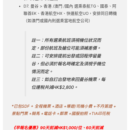
D7. 曼谷 > 香港 /澳門 /國內 選乘泰航TG、國泰、阿
聯酋EK、香港航空HX、快運航空UO，安排同日轉機
（如澳門或國內則選乘當地航空公司）
註一：所有選乘航班須視機位狀況而
定，部份航班及艙位可能須補差價。
註二：可安排提前出發或回程停留曼
谷，但必須於報名時確定及須視乎機位
情況而定。
註三：如自訂出發地來回曼谷機票，每
位連稅共減HK$2,800。
*已包SDF + 全程機票 +酒店 +導遊/司機小費 +不丹簽證 +
景點門票 +騎馬 +電話卡 +郵票 +國服拍照 +TIA印花稅
《
早報名優惠》90天前減
HK$1,000/位、60天前減