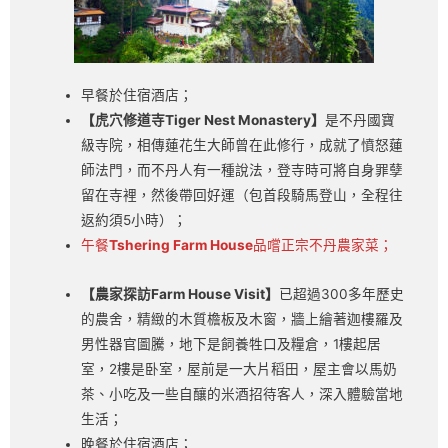
早餐於住宿酒店；
【虎穴修道寺Tiger Nest Monastery】
是不丹國寶
級寺院，相傳蓮花生大師曾在此修行，成就了憤怒蓮
師法門，而不丹人有一種說法，登寺時可將自身罪孽
留在寺裡，然後帶回好運（包首段騎馬登山，全程往
返約須5小時）；
午餐
Tshering Farm House
品嚐正宗不丹農家菜；
【農家探訪Farm House Visit】
已超過300多年歷史
的農舍，精緻的木質檐板及木窗，牆上繪著迦樓羅及
男性器官圖騰，地下是飼養牲口及糧倉，1樓起居
室，2樓是卧室，屋前是一大片稻田，屋主會以馬奶
茶、小吃及一些自釀的米酒招待客人，深入體驗當地
生活；
晚餐於住宿酒店；