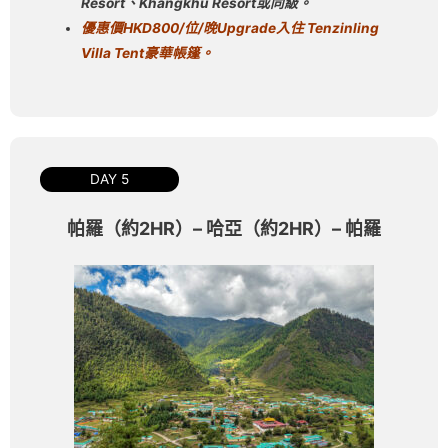
Resort、Khangkhu Resort或同級。
優惠價
HKD800/
位
/
晚
Upgrade
入住
Tenzinling
Villa Tent
豪華帳篷。
DAY 5
帕羅（約2HR）– 哈亞（約2HR）– 帕羅