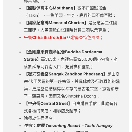
郵票1套）；
【國獸保育中心Motithang】
觀不丹國獸塔金
（Takin），一隻羊頭、牛身、鹿腳的四不像巨獸；
【國家紀念碑Memorial Chorten】
是紀念第三任國
王而建，人民圍繞白塔順時針轉三圈以示尊重；
午餐
Chha Bistro & Bar
品嚐南亞特色風味；
【金剛座乘釋迦牟尼像Buddha Dordenma
Statue】
高51.5米，內裡供奉125,000個小佛像，座
落於廷布河谷南入口，充滿祥和靈氣；
【密咒玄義宮Sangak Zabdhon Phodrang】
是由夏
宗‧法王興建的第一座宗堡，兼具佛教及行政職能的建
築，更是整體結構得以幸存的最古老宗堡，據說鎮守
了一頭惡魔，因而又名Simtokha Dzong；
【中央街Central Street】
自由購買手信，此處有各
式各樣的商店、咖啡店及超市；
晚餐於住宿酒店；
住宿：帕羅 Tenzinling Resort、Tashi Namgay