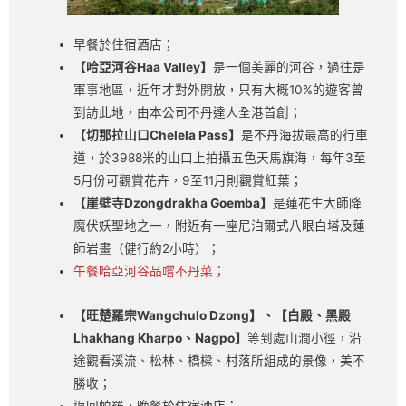
早餐於住宿酒店；
【哈亞河谷Haa Valley】
是一個美麗的河谷，過往是
軍事地區，近年才對外開放，只有大概10%的遊客曾
到訪此地，由本公司不丹達人全港首創；
【切那拉山口Chelela Pass】
是不丹海拔最高的行車
道，於3988米的山口上拍攝五色天馬旗海，每年3至
5月份可觀賞花卉，9至11月則觀賞紅葉；
【崖壁寺Dzongdrakha Goemba】
是蓮花生大師降
魔伏妖聖地之一，附近有一座尼泊爾式八眼白塔及蓮
師岩畫（健行約2小時）；
午餐哈亞河谷品嚐不丹菜；
【旺楚羅宗Wangchulo Dzong】、【白殿、黑殿
Lhakhang Kharpo、Nagpo】
等到處山澗小徑，沿
途觀看溪流、松林、橋樑、村落所組成的景像，美不
勝收；
返回帕羅，晚餐於住宿酒店；