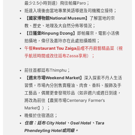
最少2.5小時到達）飛往帕羅Paro；
抵達入境後由當地專業英語導遊及司機獨立接待；
【國家博物館
National Museum
】
了解當地的宗
教、歷史、地理及大自然分佈等情況；
【日蓬堡
Rinpung Dzong
】
即帕羅宗，電影小活佛
拍攝地，偉仔及嘉玲亦在此處拍攝婚照；
午餐
Restaurant Tou Zaiga
品嚐不丹廚藝精品菜（視
乎航班時間或改往廷布Zassa享用）；
前往首都廷布Thimphu；
【週
末
市場
Weekend Market
】
深入探索不丹人生活
習慣，市場內分別售賣糧油、肉食、香料、服飾及手
工藝品，偶爾更會發現珍品（如非週六或週日到達，
將改為前往【農貿市場Centenary Farmer’s
Market】）；
晚餐於住宿酒店；
住宿：
廷布 City Hotel
、
Osel Hotel
、
Tara
Phendeyling Hotel
或同級。