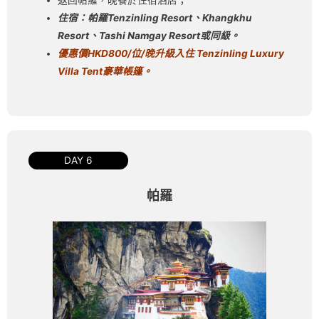
住宿：帕羅Tenzinling Resort、Khangkhu
Resort、Tashi Namgay Resort或同級。
優惠價
HKD800/
位
/
晚升級
入住
Tenzinling Luxury
Villa Tent
豪華帳篷。
DAY 6
帕羅