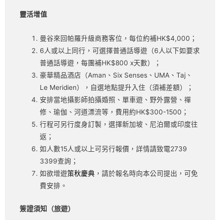
靈活增值
曼谷來回帕羅升級商務客位，每位約補HK$4,000；
6人或以上同行，可選擇普通話導遊（6人以下如要求
普通話導遊，每團補HK$800 x天數）；
豪華精品酒店（Aman、Six Senses、UMA、Taj、
Le Meridien），自選地點提升入住（須補差額）；
安排當地攝影師拍攝婚照、單車遊、野外露營、禪
修、瑜伽、河道漂流等，費用約HK$300-1500；
行程可另行度身訂製，選擇新加坡、尼泊爾或印度往
返；
如人數15人或以上可另行報價，詳情請致電2739
3399查詢；
如欲增遊
策秋慶典
，請於報名時向本公司提出，可免
費安排。
簽證須知（旅遊）