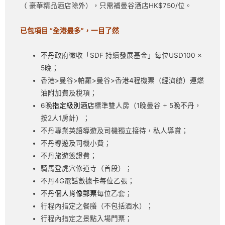
（ 豪華精品酒店除外），只需補曼谷酒店HK$750/位。
已包項目 “全港最多”，一目了然
不丹政府徵收「SDF 持續發展基金」每位USD100 x
5晚；
香港>曼谷>帕羅>曼谷>香港4程機票（經濟艙）連燃
油附加費及稅項；
6晚
指定級別酒店
標準雙人房（1晚曼谷 + 5晚不丹，
按2人1房計）；
不丹專業英語導遊及司機獨立接待，私人導賞；
不丹導遊及司機小費；
不丹旅遊簽證費；
騎馬登虎穴修道寺（首段）；
不丹4G電話數據卡每位乙張；
不丹
個人肖像郵票
每位乙套；
行程內指定之餐膳（不包括酒水）；
行程內指定之景點入場門票；