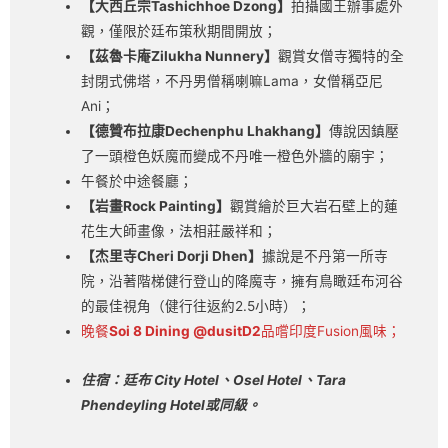
【大西丘宗Tashichhoe Dzong】
拍攝國王辦事處外
觀，僅限於廷布策秋期間開放；
【茲魯卡庵Zilukha Nunnery】
觀賞女僧寺獨特的全
封閉式佛塔，不丹男僧稱喇嘛Lama，女僧稱亞尼
Ani；
【德贊布拉康Dechenphu Lhakhang】
傳說因鎮壓
了一頭橙色妖魔而變成不丹唯一橙色外牆的廟宇；
午餐於中途餐廳；
【岩畫Rock Painting】
觀賞繪於巨大岩石壁上的蓮
花生大師畫像，法相莊嚴祥和；
【杰里寺Cheri Dorji Dhen】
據說是不丹第一所寺
院，沿著階梯健行登山的降魔寺，擁有鳥瞰廷布河谷
的最佳視角（健行往返約2.5小時）；
晚餐
Soi 8 Dining @dusitD2
品嚐印度Fusion風味；
住宿：廷布
City Hotel
、
Osel Hotel
、
Tara
Phendeyling Hotel
或同級。