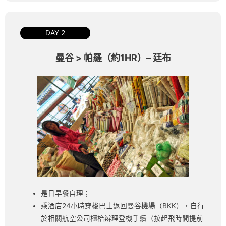
DAY 2
曼谷 > 帕羅（約1HR）– 廷布
是日早餐自理；
乘酒店24小時穿梭巴士返回曼谷機場（BKK），自行
於相關航空公司櫃枱辨理登機手續（按起飛時間提前