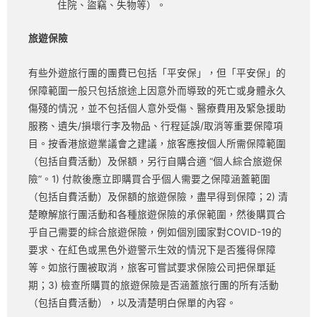
住院、盜竊、失物等）。
旅遊保險
有些外遊旅行團的團費已包括「平安保」，但「平安保」的
保障範圍一般只包括旅途上因意外而導致的死亡或身體永久
傷殘的情況，並不包括個人意外受傷、醫療費用及緊急援助
服務、遺失/損壞行李及物品、行程延誤/取消等重要保障項
目。按香港旅遊業議會之建議，旅客應按個人所需保障範圍
（包括自費活動）及保額，另行自購合適 “個人綜合旅遊保
險”。1) 付款後應立即購買合乎個人需要之保障涵蓋範圍
（包括自費活動）及保額的旅遊保險，盡早得到保障；2) 清
楚瞭解旅行團活動和各種旅遊保險的承保範圍，然後購買合
乎自己需要的綜合旅遊保險，例如個別國家對COVID-19的
要求、在紅色或黑色外遊警示生效的情況下是否獲得保障
等。如旅行團被取消，旅客可嘗試要求保險公司把保單延
期；3) 檢查所購買的旅遊保險是否涵蓋旅行團的所有活動
（包括自費活動），以及清楚明白保單的內容。