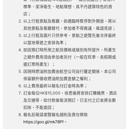
標準、潔淨衛生、地點理想、具不丹建築特色的酒
店；
以上行程景點及餐廳，如遇臨時暫停對外開放，將以
其他景點及餐廳替代，參加者不得異議，敬請見諒；
以上行程及圖片只供參考，景點之遊覽先後次序最終
以當地導遊之安排為準；
如因預訂時所用之航班價格或級別有所提升，所產生
之額外費用須由參加者另付（一般在旺季、長假期或
遲訂票時產生）；
因現時燃油附加費由航空公司自行釐定關係，本公司
保留額外徵收燃油附加費差額之權利；
以上費用最終以報名付訂金時為準；
訂金每位HK$15,000，收悉後將安排訂購機票、酒店
及交通等，如付款後取消預訂，已支付之訂金將全數
扣除，不能退回；
報名前敬請瀏覽報名細則及責任條款
https://goo.gl/mk78Pf
。