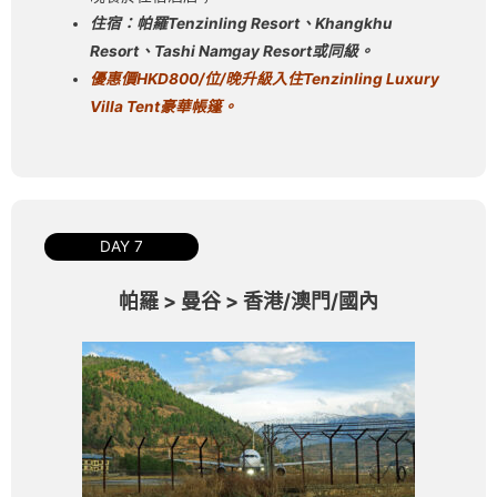
住宿：帕羅Tenzinling Resort、Khangkhu
Resort、Tashi Namgay Resort或同級。
優惠價
HKD800/
位
/
晚升級
入住
Tenzinling Luxury
Villa Tent
豪華帳篷。
DAY 7
帕羅 > 曼谷 > 香港/澳門/國內