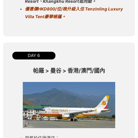
Resort
、
Khangkhu Resort
或同級。
優惠價
HKD800/
位
/
晚升級
入住
Tenzinling Luxury
Villa Tent
豪華帳篷。
DAY 6
帕羅 > 曼谷 > 香港/澳門/國內
早餐於住宿酒店；