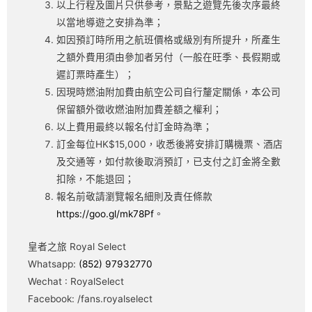
以上行程及圖片只供參考，景點之遊覽先後次序最終
以當地導遊之安排為準；
如因預訂時所用之航班價格或級別有所提升，所產生
之額外費用須由參加者另付（一般在旺季、長假期或
遲訂票時產生）；
因現時燃油附加費由航空公司自行釐定關係，本公司
保留額外徵收燃油附加費差額之權利；
以上費用最終以報名付訂金時為準；
訂金每位HK$15,000，收悉後將安排訂購機票、酒店
及交通等，如付款後取消預訂，已支付之訂金將全數
扣除，不能退回；
報名前敬請瀏覽報名細則及責任條款
https://goo.gl/mk78Pf
。
皇者之旅 Royal Select
Whatsapp:
(852) 97932770
Wechat : RoyalSelect
Facebook: /fans.royalselect