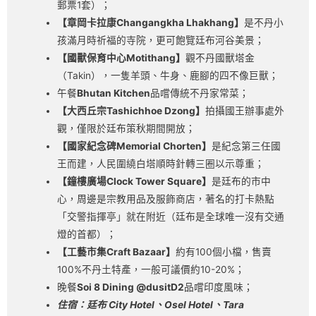
郵票1套）；
【章岡卡拉康Changangkha Lhakhang】
是不丹小
孩滿月時祈福的寺院，更可飽覽廷布河谷美景；
【國獸保育中心Motithang】
觀不丹國獸塔金
（Takin），一隻羊頭、牛身、鹿腳的四不像巨獸；
午餐
Bhutan Kitchen
品嚐傳統不丹家常菜；
【大西丘宗Tashichhoe Dzong】
拍攝國王辦事處外
觀，僅限於廷布策秋期間開放；
【國家紀念碑Memorial Chorten】
是紀念第三任國
王而建，人民圍繞白塔順時針轉三圈以示尊重；
【鐘樓廣場Clock Tower Square】
是廷布的市中
心，周邊是宗教用品及服飾商店，著名的打卡熱點
「交警指揮亭」就在附近（廷布是全球唯一沒有交通
燈的首都）；
【工藝市集Craft Bazaar】
約有100個小檔，售賣
100%不丹土特產，一般可議價約10-20%；
晚餐
Soi 8 Dining @dusitD2
品嚐印度風味；
住宿：廷布 City Hotel、Osel Hotel、Tara