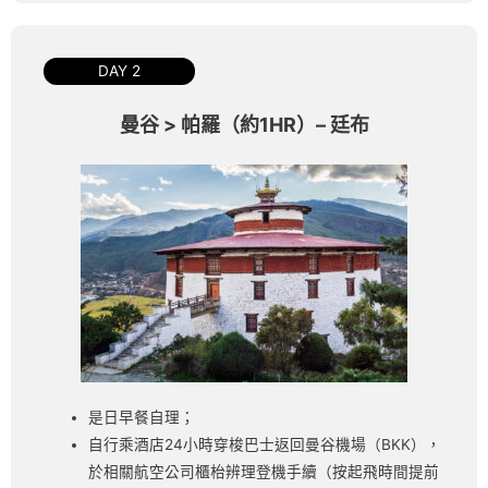
DAY 2
曼谷 > 帕羅（約1HR）– 廷布
是日早餐自理；
自行乘酒店24小時穿梭巴士返回曼谷機場（BKK），
於相關航空公司櫃枱辨理登機手續（按起飛時間提前