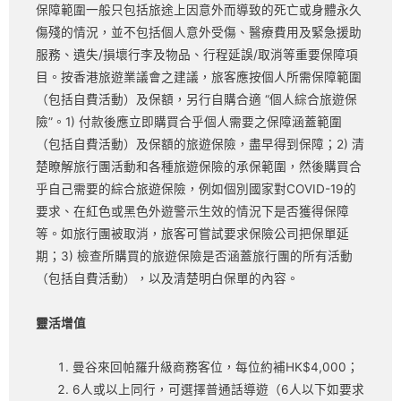
保障範圍一般只包括旅途上因意外而導致的死亡或身體永久
傷殘的情況，並不包括個人意外受傷、醫療費用及緊急援助
服務、遺失/損壞行李及物品、行程延誤/取消等重要保障項
目。按香港旅遊業議會之建議，旅客應按個人所需保障範圍
（包括自費活動）及保額，另行自購合適 “個人綜合旅遊保
險”。1) 付款後應立即購買合乎個人需要之保障涵蓋範圍
（包括自費活動）及保額的旅遊保險，盡早得到保障；2) 清
楚瞭解旅行團活動和各種旅遊保險的承保範圍，然後購買合
乎自己需要的綜合旅遊保險，例如個別國家對COVID-19的
要求、在紅色或黑色外遊警示生效的情況下是否獲得保障
等。如旅行團被取消，旅客可嘗試要求保險公司把保單延
期；3) 檢查所購買的旅遊保險是否涵蓋旅行團的所有活動
（包括自費活動），以及清楚明白保單的內容。
靈活增值
曼谷來回帕羅升級商務客位，每位約補HK$4,000；
6人或以上同行，可選擇普通話導遊（6人以下如要求