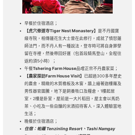
早餐於住宿酒店；
【虎穴修道寺Tiger Nest Monastery】
是不丹國寶
級寺院，相傳蓮花生大士曾在此修行，成就了憤怒蓮
師法門，而不丹人有一種說法，登寺時可將自身罪孽
留在寺裡，然後帶回好運（包首段騎馬登山，全程往
返約須5小時）；
午餐
Tshering Farm House
品嚐正宗不丹農家菜；
【農家探訪Farm House Visit】
已超過300多年歷史
的農舍，精緻的木質檐板及木窗，牆上繪著迦樓羅及
男性器官圖騰，地下是飼養牲口及糧倉，1樓起居
室，2樓是卧室，屋前是一大片稻田，屋主會以馬奶
茶、小吃及一些自釀的米酒招待客人，深入體驗當地
生活；
晚餐於住宿酒店；
住宿：帕羅 Tenzinling Resort
、
Tashi Namgay