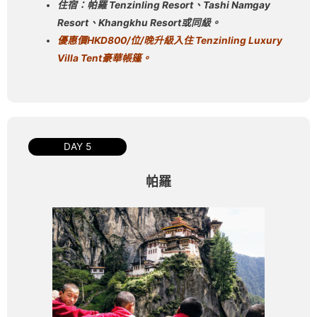
住宿：帕羅 Tenzinling Resort
、
Tashi Namgay
Resort
、
Khangkhu Resort
或同級。
優惠價
HKD800/
位
/
晚升級
入住
Tenzinling Luxury
Villa Tent
豪華帳篷。
DAY 5
帕羅