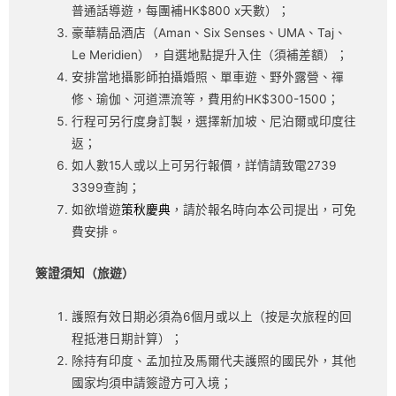
普通話導遊，每團補HK$800 x天數）；
豪華精品酒店（Aman、Six Senses、UMA、Taj、
Le Meridien），自選地點提升入住（須補差額）；
安排當地攝影師拍攝婚照、單車遊、野外露營、禪
修、瑜伽、河道漂流等，費用約HK$300-1500；
行程可另行度身訂製，選擇新加坡、尼泊爾或印度往
返；
如人數15人或以上可另行報價，詳情請致電2739
3399查詢；
如欲增遊
策秋慶典
，請於報名時向本公司提出，可免
費安排。
簽證須知（旅遊）
護照有效日期必須為6個月或以上（按是次旅程的回
程抵港日期計算）；
除持有印度、孟加拉及馬爾代夫護照的國民外，其他
國家均須申請簽證方可入境；