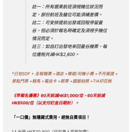
註一：所有選乘航班須視機位狀況而
定，部份航班及艙位可能須補差價。
註二：可安排提前出發或回程停留曼
谷，但必須於報名時確定及須視乎機位
情況而定。
註三：如自訂出發地來回曼谷機票，每
位連稅共減HK$2,800。
*已包SDF + 全程機票 +酒店 +導遊/司機小費 +不丹簽證 +
景點門票 +騎馬 +電話卡 +郵票 +國服拍照 +TIA印花稅
《
早報名優惠》90天前減
HK$1,000/位、60天前減
HK$500/位
（以支付訂金日期計）
。
「一口價」無隱藏式費用，絕無自費項目！
1人出發 HK$30,900（已包單人房附加費）