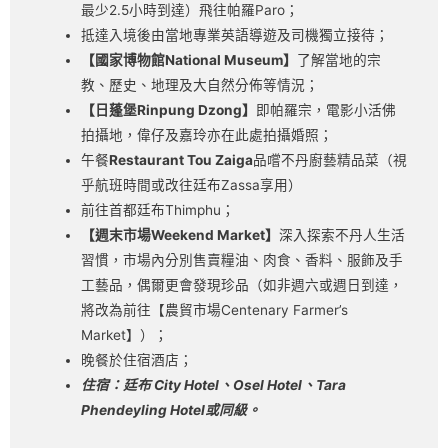
最少2.5小時到達）飛往帕羅Paro；
抵達入境後由當地專業英語導遊及司機獨立接待；
【國家博物館National Museum】
了解當地的宗
教、歷史、地理及大自然分佈等情況；
【日蓬堡Rinpung Dzong】
即帕羅宗，電影小活佛
拍攝地，偉仔及嘉玲亦在此處拍攝婚照；
午餐
Restaurant Tou Zaiga
品嚐不丹廚藝精品菜（視
乎航班時間或改往廷布Zassa享用）
前往首都廷布Thimphu；
【週末市場Weekend Market】
深入探索不丹人生活
習慣，市場內分別售賣糧油、肉食、香料、服飾及手
工藝品，偶爾更會發現珍品（如非週六或週日到達，
將改為前往【農貿市場Centenary Farmer’s
Market】）；
晚餐於住宿酒店；
住宿：廷布 City Hotel、Osel Hotel、Tara
Phendeyling Hotel或同級。