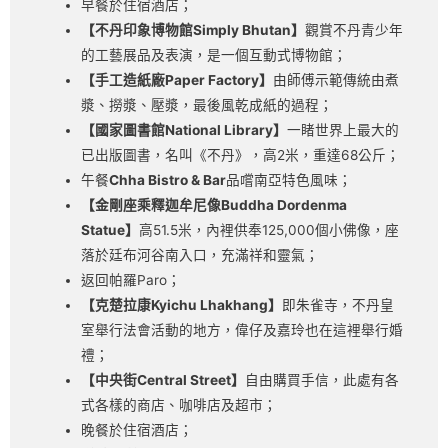
早餐於住宿酒店；
【不丹印象博物館Simply Bhutan】
觀賞不丹青少年
的工藝展品及表演，是一個互動式博物館；
【手工造紙廠Paper Factory】
由師傅示範傳統由煮
漿、撈漿、壓漿，最後風乾成紙的過程；
【國家圖書館National Library】
一睹世界上最大的
已出版圖書，名叫《不丹》，高2米，重達68公斤；
午餐
Chha Bistro & Bar
品嚐南亞特色風味；
【金剛座乘釋迦牟尼像Buddha Dordenma
Statue】
高51.5米，內裡供奉125,000個小佛像，座
落於廷布河谷南入口，充滿祥和靈氣；
返回帕羅Paro；
【克楚拉康Kyichu Lhakhang】
即朱雀寺，不丹皇
室舉行法會活動的地方，偉仔及嘉玲也在這裡舉行婚
禮；
【中央街Central Street】
自由購買手信，此處有各
式各樣的商店、咖啡店及超市；
晚餐於住宿酒店；