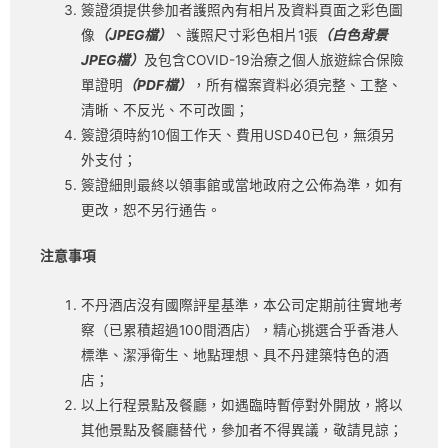
簽證須提供參加者護照內有相片及資料頁面之彩色圖
像
（JPEG檔）
、護照尺寸彩色相片1張
（白色背景
JPEG檔）
及包含COVID-19治療之個人旅遊綜合保險
單證明
（PDF檔）
，所有檔案資料必須完整、工整、
清晰、不反光、不可改圖；
簽證須時約10個工作天、費用USD40已包，無須另
外支付；
簽證細則最終以領事館或當地政府之公佈為準，如有
更改，恕不另行通告。
注意事項
不丹酒店沒有國際評星基準，本公司定期前往實地考
察（已累積超過100間酒店），精心挑選合乎香港人
標準、潔淨衛生、地點理想、具不丹建築特色的酒
店；
以上行程景點及餐廳，如遇臨時暫停對外開放，將以
其他景點及餐廳替代，參加者不得異議，敬請見諒；