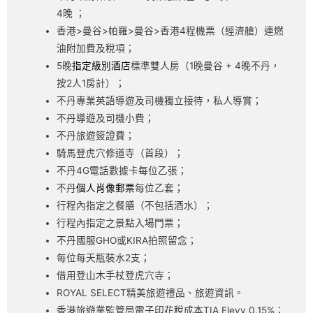
4晚 ；
香港>曼谷>帕羅>曼谷>香港4程機票（經濟艙）連燃
油附加費及稅項；
5晚
指定級別酒店
標準雙人房（1晚曼谷 + 4晚不丹，
按2人1房計）；
不丹專業英語導遊及司機獨立接待，私人導賞；
不丹導遊及司機小費；
不丹旅遊簽證費；
騎馬登虎穴修道寺（首段）；
不丹4G電話數據卡每位乙張；
不丹
個人肖像郵票
每位乙套；
行程內指定之餐膳（不包括酒水）；
行程內指定之景點入場門票；
不丹國服GHO或KIRA拍照留念；
每位每天瓶裝水2支；
借用登山木手杖登虎穴寺；
ROYAL SELECT精美旅遊禮品、旅遊資訊。
香港旅遊業監管局電子印花稅成本TIA Elevy 0.15%；